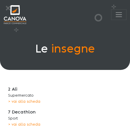
Le
insegne
2 Alì
Supermercato
> vai alla scheda
7 Decathlon
Sport
> vai alla scheda